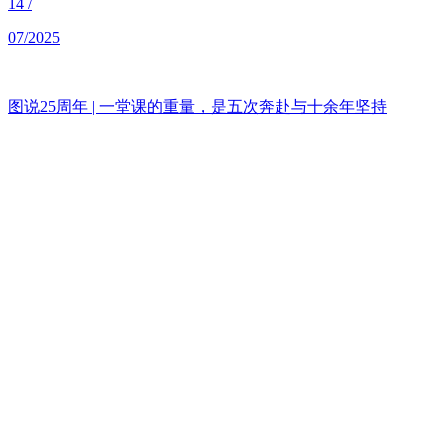
14
/
07/2025
图说25周年 | 一堂课的重量，是五次奔赴与十余年坚持
文
章
分
页