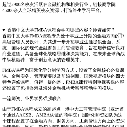
超过2900名校友活跃在金融机构和相关行业，链接商学院
45000余人全球精英校友资源，打造终生学习平台。
香港中文大学FMBA课程会学习哪些内容？师资如何？
香港中文大学FMBA课程专为处于事业上升期的金融方向的中
高级管理人员设计，为其进一步开拓职业生涯提供全面、系
统、国际化的现代金融财务工商管理教育，旨在培养信守良好
商业道德、具备全球化战略思维和决策能力、在未来全球商战
中纵横驰骋、富于创新意识的管理英才。
FMBA课程为国际化学分制学习方式，设置了金融核心必修课
课、金融实务、管理精要以及前沿创新、国际视野模块的四大
特色选修课程。值得一提的是，FMBA课程特别重视实践内容
还设置了包括香港及海外金融机构考察等移动学习模块。
一流师资、业界学界强强联合
由于FMBA课程成立的高起点，港中大工商管理学院（亚洲首
个通过AACSB、AMBA认证的商学院）国际化师资团队为这
个课程配置了在金融方向、财务方向、工商管理方向上的资深
授课老师。同时，FMBA课程聚焦国际金融市场趋势以及中国