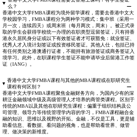
么？
香港中文大学FMBA课程为境外留学课程，需要去香港中文大
学校园学习，FMBA课程分为两种学习模式：集中班（采用一
月一次，连续四天）或周末班（每月两次，周末）。被正式录
取的学生会获得学校统一办理的在职类型逗留签证，只有持香
港永久居民身分证或以下有效签证者才可获豁免：就业签证、
优秀人才入境计划签证或投资移民签证。其他人仕，包括已持
有任何类别之港澳通行证者，不能持有旅游签证或商务签证入
境学习。此外，在职课程学生签证不能申请毕业后留港工作签
证（IANG）。
香港中文大学FMBA课程与其他的MBA课程或在职研究生
课程有何区别？
香港中文大学FMBA课程聚焦金融财务方向，为国内少有的深
耕泛金融领域中级及高级管理人才培养的商管类课程。区别于
传统的MBA以及其他在职研究生课程：偏重于组织结构及公
司管理、领导力等传统管理学内容的学习，FMBA课程融合金
融的知识、思维以及视野的开拓。金融，不仅是工具，更是辅
助看信息、看数据、看问题的视角，也是帮助看世界、做管
理、做决策的新维度。